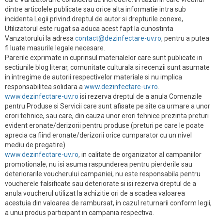
dintre articolele publicate sau orice alta informatie intra sub
incidenta Legii privind dreptul de autor si drepturile conexe,
Utilizatorul este rugat sa aduca acest fapt la cunostinta
Vanzatorului la adresa
contact@dezinfectare-uv.ro
, pentru a putea
fi luate masurile legale necesare.
Parerile exprimate in cuprinsul materialelor care sunt publicate in
sectiunile blog literar, comunitate culturala si recenzii sunt asumate
in intregime de autorii respectivelor materiale si nu implica
responsabilitea solidara a
www.dezinfectare-uv.ro
.
www.dezinfectare-uv.ro
isi rezerva dreptul de a anula Comenzile
pentru Produse si Servicii care sunt afisate pe site ca urmare a unor
erori tehnice, sau care, din cauza unor erori tehnice prezinta preturi
evident eronate/derizorii pentru produse (preturi pe care le poate
aprecia ca fiind eronate/derizorii orice cumparator cu un nivel
mediu de pregatire).
www.dezinfectare-uv.ro
, in calitate de organizator al campaniilor
promotionale, nu isi asuma raspunderea pentru pierderile sau
deteriorarile voucherului campaniei, nu este responsabila pentru
voucherele falsificate sau deteriorate si isi rezerva dreptul de a
anula voucherul utilizat la achizitie ori de a scadea valoarea
acestuia din valoarea de rambursat, in cazul returnarii conform legii,
a unui produs participant in campania respectiva.