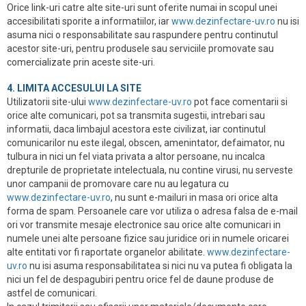
Orice link-uri catre alte site-uri sunt oferite numai in scopul unei
accesibilitati sporite a informatiilor, iar
www.dezinfectare-uv.ro
nu isi
asuma nici o responsabilitate sau raspundere pentru continutul
acestor site-uri, pentru produsele sau serviciile promovate sau
comercializate prin aceste site-uri.
4. LIMITA ACCESULUI LA SITE
Utilizatorii site-ului
www.dezinfectare-uv.ro
pot face comentarii si
orice alte comunicari, pot sa transmita sugestii, intrebari sau
informatii, daca limbajul acestora este civilizat, iar continutul
comunicarilor nu este ilegal, obscen, amenintator, defaimator, nu
tulbura in nici un fel viata privata a altor persoane, nu incalca
drepturile de proprietate intelectuala, nu contine virusi, nu serveste
unor campanii de promovare care nu au legatura cu
www.dezinfectare-uv.ro
, nu sunt e-mailuri in masa ori orice alta
forma de spam. Persoanele care vor utiliza o adresa falsa de e-mail
ori vor transmite mesaje electronice sau orice alte comunicari in
numele unei alte persoane fizice sau juridice ori in numele oricarei
alte entitati vor fi raportate organelor abilitate.
www.dezinfectare-
uv.ro
nu isi asuma responsabilitatea si nici nu va putea fi obligata la
nici un fel de despagubiri pentru orice fel de daune produse de
astfel de comunicari.