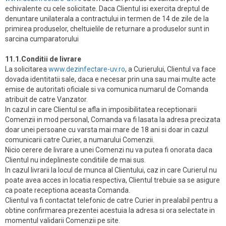
echivalente cu cele solicitate. Daca Clientul isi exercita dreptul de
denuntare unilaterala a contractului in termen de 14 de zile de la
primirea produselor, cheltuielile de returnare a produselor sunt in
sarcina cumparatorului
11.1.Conditii de livrare
La solicitarea
www.dezinfectare-uv.ro
, a Curierului, Clientul va face
dovada identitatii sale, daca e necesar prin una sau mai multe acte
emise de autoritati oficiale si va comunica numarul de Comanda
atribuit de catre Vanzator.
In cazul in care Clientul se afla in imposibilitatea receptionarii
Comenzii in mod personal, Comanda va fi lasata la adresa precizata
doar unei persoane cu varsta mai mare de 18 ani si doar in cazul
comunicarii catre Curier, a numarului Comenzii.
Nicio cerere de livrare a unei Comenzi nu va putea fi onorata daca
Clientul nu indeplineste conditiile de mai sus.
In cazul livrarii la locul de munca al Clientului, caz in care Curierul nu
poate avea acces in locatia respectiva, Clientul trebuie sa se asigure
ca poate receptiona aceasta Comanda.
Clientul va fi contactat telefonic de catre Curier in prealabil pentru a
obtine confirmarea prezentei acestuia la adresa si ora selectate in
momentul validarii Comenzii pe site.