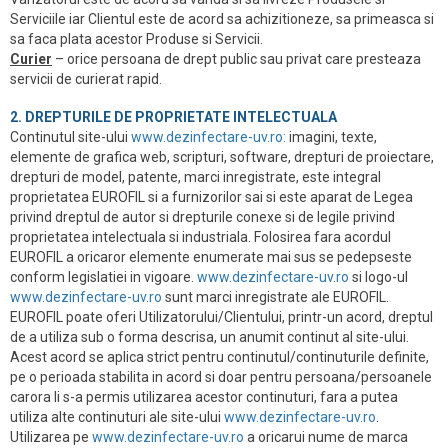
Serviciile iar Clientul este de acord sa achizitioneze, sa primeasca si
sa faca plata acestor Produse si Servicii.
Curier
– orice persoana de drept public sau privat care presteaza
servicii de curierat rapid.
2. DREPTURILE DE PROPRIETATE INTELECTUALA
Continutul site-ului
www.dezinfectare-uv.ro:
imagini, texte,
elemente de grafica web, scripturi, software, drepturi de proiectare,
drepturi de model, patente, marci inregistrate, este integral
proprietatea EUROFIL si a furnizorilor sai si este aparat de Legea
privind dreptul de autor si drepturile conexe si de legile privind
proprietatea intelectuala si industriala. Folosirea fara acordul
EUROFIL a oricaror elemente enumerate mai sus se pedepseste
conform legislatiei in vigoare.
www.dezinfectare-uv.ro
si logo-ul
www.dezinfectare-uv.ro
sunt marci inregistrate ale EUROFIL.
EUROFIL poate oferi Utilizatorului/Clientului, printr-un acord, dreptul
de a utiliza sub o forma descrisa, un anumit continut al site-ului.
Acest acord se aplica strict pentru continutul/continuturile definite,
pe o perioada stabilita in acord si doar pentru persoana/persoanele
carora li s-a permis utilizarea acestor continuturi, fara a putea
utiliza alte continuturi ale site-ului
www.dezinfectare-uv.ro
.
Utilizarea pe
www.dezinfectare-uv.ro
a oricarui nume de marca