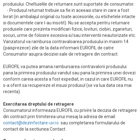
produsului. Cheltuielile de returnare sunt suportate de consumator.
- Produsul returnat trebuie sa fie in aceeasi stare in care a fost
livrat (in ambalajul original cu toate accesoriile, cu etichetele intacte
si documentele care l-au insotit). Nu se accepta pentru returnare
produsele care prezinta modificari fizice, lovituri, ciobiri, zgarieturi,
socuri, urme de folosire excesiva si/sau interventii neautorizate etc.
Vanzatorul va rambursa contravaloarea produsului in maxim 14
(paisprezece) zile de la data informarii EUROFIL de catre
Consumator asupra deciziei sale de retragere din contract.
EUROFIL va putea amana rambursarea contravalorii produsului
pana la primirea produsului vandut sau pana la primirea unei dovezi
conform careia acesta a fost expediat, in cazul in care EUROFIL nu
s-a oferit sa recupereze el insusi produsul (se va lua data cea mai
recenta).
Exercitarea dreptului de retragere
Consumatorul informeaza EUROFIL cu privire la decizia de retragere
din contract prin trimiterea unui mesaj la adresa de email:
contact@dezinfectare-uv.ro
sau completarea formularului de
contact de la sectiunea Contact.