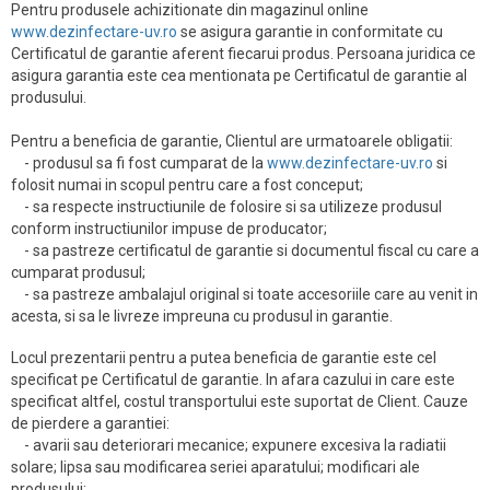
Pentru produsele achizitionate din magazinul online
www.dezinfectare-uv.ro
se asigura garantie in conformitate cu
Certificatul de garantie aferent fiecarui produs. Persoana juridica ce
asigura garantia este cea mentionata pe Certificatul de garantie al
produsului.
Pentru a beneficia de garantie, Clientul are urmatoarele obligatii:
- produsul sa fi fost cumparat de la
www.dezinfectare-uv.ro
si
folosit numai in scopul pentru care a fost conceput;
- sa respecte instructiunile de folosire si sa utilizeze produsul
conform instructiunilor impuse de producator;
- sa pastreze certificatul de garantie si documentul fiscal cu care a
cumparat produsul;
- sa pastreze ambalajul original si toate accesoriile care au venit in
acesta, si sa le livreze impreuna cu produsul in garantie.
Locul prezentarii pentru a putea beneficia de garantie este cel
specificat pe Certificatul de garantie. In afara cazului in care este
specificat altfel, costul transportului este suportat de Client. Cauze
de pierdere a garantiei:
- avarii sau deteriorari mecanice; expunere excesiva la radiatii
solare; lipsa sau modificarea seriei aparatului; modificari ale
produsului;