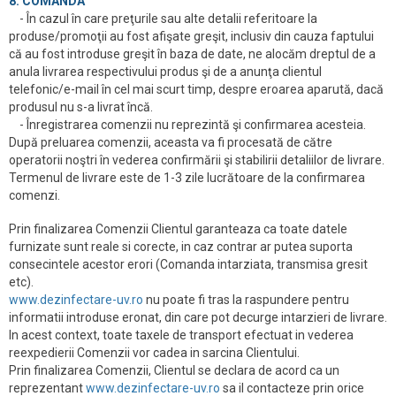
8. COMANDA
- În cazul în care preţurile sau alte detalii referitoare la
produse/promoţii au fost afişate greşit, inclusiv din cauza faptului
că au fost introduse greşit în baza de date, ne alocăm dreptul de a
anula livrarea respectivului produs şi de a anunţa clientul
telefonic/e-mail în cel mai scurt timp, despre eroarea aparută, dacă
produsul nu s-a livrat încă.
- Înregistrarea comenzii nu reprezintă şi confirmarea acesteia.
După preluarea comenzii, aceasta va fi procesată de către
operatorii noştri în vederea confirmării şi stabilirii detaliilor de livrare.
Termenul de livrare este de 1-3 zile lucrătoare de la confirmarea
comenzi.
Prin finalizarea Comenzii Clientul garanteaza ca toate datele
furnizate sunt reale si corecte, in caz contrar ar putea suporta
consecintele acestor erori (Comanda intarziata, transmisa gresit
etc).
www.dezinfectare-uv.ro
nu poate fi tras la raspundere pentru
informatii introduse eronat, din care pot decurge intarzieri de livrare.
In acest context, toate taxele de transport efectuat in vederea
reexpedierii Comenzii vor cadea in sarcina Clientului.
Prin finalizarea Comenzii, Clientul se declara de acord ca un
reprezentant
www.dezinfectare-uv.ro
sa il contacteze prin orice