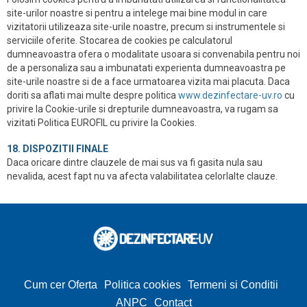
site-urilor noastre si pentru a intelege mai bine modul in care
vizitatorii utilizeaza site-urile noastre, precum si instrumentele si
serviciile oferite. Stocarea de cookies pe calculatorul
dumneavoastra ofera o modalitate usoara si convenabila pentru noi
de a personaliza sau a imbunatati experienta dumneavoastra pe
site-urile noastre si de a face urmatoarea vizita mai placuta. Daca
doriti sa aflati mai multe despre politica
www.dezinfectare-uv.ro
cu
privire la Cookie-urile si drepturile dumneavoastra, va rugam sa
vizitati Politica EUROFIL cu privire la Cookies.
18. DISPOZITII FINALE
Daca oricare dintre clauzele de mai sus va fi gasita nula sau
nevalida, acest fapt nu va afecta valabilitatea celorlalte clauze.
Cum cer Oferta
Politica cookies
Termeni si Conditii
ANPC
Contact