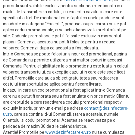
promotii sunt valabile exclusiv pentru sectiunea mentionata in e-
mailul de transmitere a codului, cu exceptia cazului in care este
specificat altfel. De mentionat este faptul ca unele produse sunt
incadrate in categoria "Exceptii", produse asupra carora nu se pot
aplica coduri promotionale, ci se achizitioneaza la pretul afisat pe
site. Codurile promotionale pot fi folosite exclusiv in momentul
plasarii Comenzii, acestea nu pot fi folosite pentru a reduce
valoarea Comenzii dupa ce aceasta a fost plasata.
Intr-o Comanda se poate folosi un singur cod promotional, pagina
de Comanda nu permite utilizarea mai multor coduri in aceeasi
Comanda. Pentru eligibilitatea la o promotie nu este luata in calcul
valoarea transportului, cu exceptia cazului in care este specificat
altfel. Promotiile care au ca obiect gratuitatea sau reducerea
costului transportului se aplica pentru fiecare livrare.
In cazul in care un cod promotional a fost aplicat intr-o Comanda
care nu a putut fi onorata sau a fost anulata din orice motiv, Clientul
are dreptul de a cere reactivarea codului promotional respectiv
exclusiv in scris, printr-un e-mail pe adresa
contact@dezinfectare-
uv.ro
, care sa contina id-ul Comenzii, starea acesteia, numele
Clientului si codul promotional. Acestea se reactiveaza pe o
perioada de maxim 30 de zile calendaristice.
Atentie! Promotiile pe
www.dezinfectare-uv.ro
nu se cumuleaza