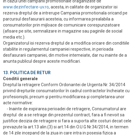
In cazul unei campanii promotionale oraganizate de
www.dezinfectare-uv.ro
, acesta, in calitate de organizator isi
rezerva dreptul de a intrerupe Campania promotionala oricand pe
parcursul desfasurarii acesteia, cu informarea prealabila a
consumatorilor prin mijloace de comunicare corespunzatoare
(afisare pe site, semnalizare in magazine sau paginile de social
media etc.).
Organizatorul isi rezerva dreptul de a modifica oricare din conditiile
stabilite in regulamentul campaniei respective, in perioada
desfasurarii campaniei, din motive intemeiate, dar nu inainte de a
anunta publicul despre aceste modificari.
13. POLITICA DE RETUR
Conditii generale
Dreptul la retragere Conform Ordonantei de Urgenta Nr. 34/2014
privind drepturile consumatorilor în cadrul contractelor încheiate cu
profesioniştii, precum şi pentru modificarea şi completarea unor
acte normative:
- Inainte de expirarea perioadei de retragere, Consumatorul are
dreptul de a se retrage din prezentul contract, fara a fi nevoit sa
justifice decizia de retragere si fara a suporta alte costuri decat cele
prevazute la art.13 alin.(3) si art.14 din O.U.G Nr.34/2014, in termen
de 14 zile incepand de la ziua in care intra in posesia fizica a