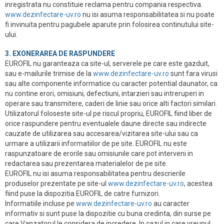
inregistrata nu constituie reclama pentru compania respectiva.
www.dezinfectare-uv.ro
nu isi asuma responsabilitatea si nu poate
fi invinuita pentru pagubele aparute prin folosirea continutului site-
ului.
3. EXONERAREA DE RASPUNDERE
EUROFIL nu garanteaza ca site-ul, serverele pe care este gazduit,
sau e-mailurile trimise de la
www.dezinfectare-uv.ro
sunt fara virusi
sau alte componente informatice cu caracter potential daunator, ca
nu contine erori, omisiuni, defectiuni, intarzieri sau intreruperi in
operare sau transmitere, caderi de linie sau orice alti factori similari.
Utilizatorul foloseste site-ul pe riscul propriu, EUROFIL fiind liber de
orice raspundere pentru eventualele daune directe sau indirecte
cauzate de utilizarea sau accesarea/vizitarea site-ului sau ca
urmare a utilizarii informatiilor de pe site. EUROFIL nu este
raspunzatoare de erorile sau omisiunile care pot interveni in
redactarea sau prezentarea materialelor de pe site.
EUROFIL nu isi asuma responsabilitatea pentru descrierile
produselor prezentate pe site-ul
www.dezinfectare-uv.ro
, acestea
fiind puse la dispozitia EUROFIL de catre furnizori.
Informatiile incluse pe
www.dezinfectare-uv.ro
au caracter
informativ si sunt puse la dispozitie cu buna credinta, din surse pe
care Vanzatorul le considera de incredere. In cazul in care vreunul