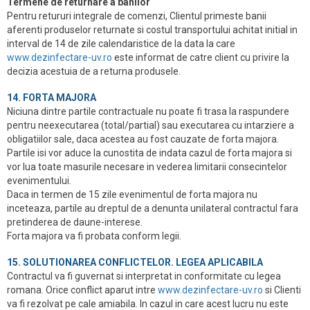
Termene de returnare a banilor
Pentru retururi integrale de comenzi, Clientul primeste banii
aferenti produselor returnate si costul transportului achitat initial in
interval de 14 de zile calendaristice de la data la care
www.dezinfectare-uv.ro
este informat de catre client cu privire la
decizia acestuia de a returna produsele.
14. FORTA MAJORA
Niciuna dintre partile contractuale nu poate fi trasa la raspundere
pentru neexecutarea (total/partial) sau executarea cu intarziere a
obligatiilor sale, daca acestea au fost cauzate de forta majora.
Partile isi vor aduce la cunostita de indata cazul de forta majora si
vor lua toate masurile necesare in vederea limitarii consecintelor
evenimentului.
Daca in termen de 15 zile evenimentul de forta majora nu
inceteaza, partile au dreptul de a denunta unilateral contractul fara
pretinderea de daune-interese.
Forta majora va fi probata conform legii.
15. SOLUTIONAREA CONFLICTELOR. LEGEA APLICABILA
Contractul va fi guvernat si interpretat in conformitate cu legea
romana. Orice conflict aparut intre
www.dezinfectare-uv.ro
si Clienti
va fi rezolvat pe cale amiabila. In cazul in care acest lucru nu este