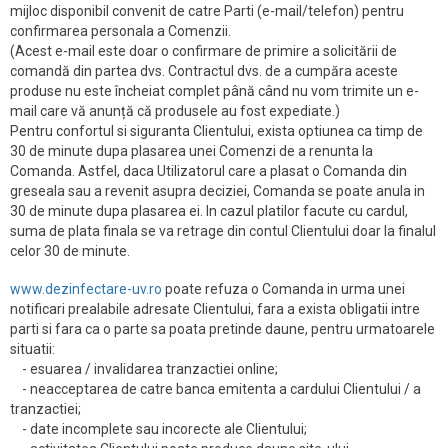
mijloc disponibil convenit de catre Parti (e-mail/telefon) pentru
confirmarea personala a Comenzii.
(Acest e-mail este doar o confirmare de primire a solicitării de
comandă din partea dvs. Contractul dvs. de a cumpăra aceste
produse nu este încheiat complet până când nu vom trimite un e-
mail care vă anunță că produsele au fost expediate.)
Pentru confortul si siguranta Clientului, exista optiunea ca timp de
30 de minute dupa plasarea unei Comenzi de a renunta la
Comanda. Astfel, daca Utilizatorul care a plasat o Comanda din
greseala sau a revenit asupra deciziei, Comanda se poate anula in
30 de minute dupa plasarea ei. In cazul platilor facute cu cardul,
suma de plata finala se va retrage din contul Clientului doar la finalul
celor 30 de minute.
www.dezinfectare-uv.ro
poate refuza o Comanda in urma unei
notificari prealabile adresate Clientului, fara a exista obligatii intre
parti si fara ca o parte sa poata pretinde daune, pentru urmatoarele
situatii:
- esuarea / invalidarea tranzactiei online;
- neacceptarea de catre banca emitenta a cardului Clientului / a
tranzactiei;
- date incomplete sau incorecte ale Clientului;