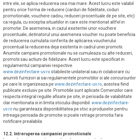
intre ele, se aplica reducerea cea mai mare. Acest lucru este valabil
pentru orice forma de reducere (carduri de fidelitate, coduri
promotionale, vouchere cadou, reduceri procentuale de pe site, etc)
ca regula, cu exceptia situatiilor in care este mentionat altfel in
promotie. De asemenea, in cazul existentei unor vouchere
procentuale, detinatorul unui asemenea voucher nu poate beneficia
de reducerea cumulata conferita de aplicarea voucherului
procentual la reducerea deja existenta in cadrul unei promotii.
Anumite campanii promotionale nu se cumuleaza cu alte reduceri,
promotii sau actiuni de fidelizare. Acest lucru este specificat in
regulamentul campaniei respective.
www.dezinfectare-uv.ro
stabileste unilateral sau in colaborare cu
anumiti furnizori ai sai regulamentele promotiilor si ale concursurilor
pe care le organizeaza pe
www.dezinfectare-uv.ro
, acestea fiind
publicate exclusiv pe site. Promotiile sunt aplicate Comenzilor care
respecta integral regulile afisate pe site, in perioada de valabilitate
clar mentionata si in limita stocului disponibil.
www.dezinfectare-
uv.ro
nu garanteaza disponibilitatea pe stoc a produselor pentru
intreaga perioada de promotie si poate retrage promotia fara
notificare prealabila.
12.2. Intreruperea campaniei promotionale