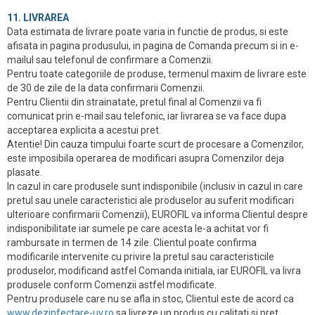
11. LIVRAREA
Data estimata de livrare poate varia in functie de produs, si este
afisata in pagina produsului, in pagina de Comanda precum si in e-
mailul sau telefonul de confirmare a Comenzii.
Pentru toate categoriile de produse, termenul maxim de livrare este
de 30 de zile de la data confirmarii Comenzii.
Pentru Clientii din strainatate, pretul final al Comenzii va fi
comunicat prin e-mail sau telefonic, iar livrarea se va face dupa
acceptarea explicita a acestui pret.
Atentie! Din cauza timpului foarte scurt de procesare a Comenzilor,
este imposibila operarea de modificari asupra Comenzilor deja
plasate.
In cazul in care produsele sunt indisponibile (inclusiv in cazul in care
pretul sau unele caracteristici ale produselor au suferit modificari
ulterioare confirmarii Comenzii), EUROFIL va informa Clientul despre
indisponibilitate iar sumele pe care acesta le-a achitat vor fi
rambursate in termen de 14 zile. Clientul poate confirma
modificarile intervenite cu privire la pretul sau caracteristicile
produselor, modificand astfel Comanda initiala, iar EUROFIL va livra
produsele conform Comenzii astfel modificate.
Pentru produsele care nu se afla in stoc, Clientul este de acord ca
www.dezinfectare-uv.ro
sa livreze un produs cu calitati si pret