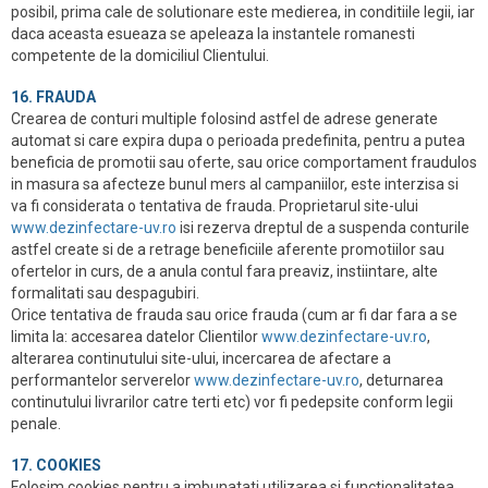
posibil, prima cale de solutionare este medierea, in conditiile legii, iar
daca aceasta esueaza se apeleaza la instantele romanesti
competente de la domiciliul Clientului.
16. FRAUDA
Crearea de conturi multiple folosind astfel de adrese generate
automat si care expira dupa o perioada predefinita, pentru a putea
beneficia de promotii sau oferte, sau orice comportament fraudulos
in masura sa afecteze bunul mers al campaniilor, este interzisa si
va fi considerata o tentativa de frauda. Proprietarul site-ului
www.dezinfectare-uv.ro
isi rezerva dreptul de a suspenda conturile
astfel create si de a retrage beneficiile aferente promotiilor sau
ofertelor in curs, de a anula contul fara preaviz, instiintare, alte
formalitati sau despagubiri.
Orice tentativa de frauda sau orice frauda (cum ar fi dar fara a se
limita la: accesarea datelor Clientilor
www.dezinfectare-uv.ro
,
alterarea continutului site-ului, incercarea de afectare a
performantelor serverelor
www.dezinfectare-uv.ro
, deturnarea
continutului livrarilor catre terti etc) vor fi pedepsite conform legii
penale.
17. COOKIES
Folosim cookies pentru a imbunatati utilizarea si functionalitatea