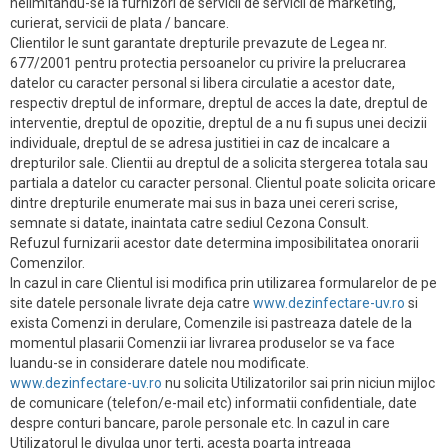
nelimitandu-se la furnizori de servicii de servicii de marketing,
curierat, servicii de plata / bancare.
Clientilor le sunt garantate drepturile prevazute de Legea nr.
677/2001 pentru protectia persoanelor cu privire la prelucrarea
datelor cu caracter personal si libera circulatie a acestor date,
respectiv dreptul de informare, dreptul de acces la date, dreptul de
interventie, dreptul de opozitie, dreptul de a nu fi supus unei decizii
individuale, dreptul de se adresa justitiei in caz de incalcare a
drepturilor sale. Clientii au dreptul de a solicita stergerea totala sau
partiala a datelor cu caracter personal. Clientul poate solicita oricare
dintre drepturile enumerate mai sus in baza unei cereri scrise,
semnate si datate, inaintata catre sediul Cezona Consult.
Refuzul furnizarii acestor date determina imposibilitatea onorarii
Comenzilor.
In cazul in care Clientul isi modifica prin utilizarea formularelor de pe
site datele personale livrate deja catre
www.dezinfectare-uv.ro
si
exista Comenzi in derulare, Comenzile isi pastreaza datele de la
momentul plasarii Comenzii iar livrarea produselor se va face
luandu-se in considerare datele nou modificate.
www.dezinfectare-uv.ro
nu solicita Utilizatorilor sai prin niciun mijloc
de comunicare (telefon/e-mail etc) informatii confidentiale, date
despre conturi bancare, parole personale etc. In cazul in care
Utilizatorul le divulga unor terti, acesta poarta intreaga