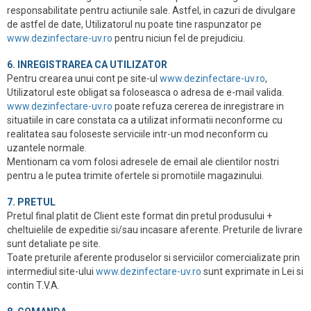
responsabilitate pentru actiunile sale. Astfel, in cazuri de divulgare
de astfel de date, Utilizatorul nu poate tine raspunzator pe
www.dezinfectare-uv.ro
pentru niciun fel de prejudiciu.
6. INREGISTRAREA CA UTILIZATOR
Pentru crearea unui cont pe site-ul
www.dezinfectare-uv.ro
,
Utilizatorul este obligat sa foloseasca o adresa de e-mail valida.
www.dezinfectare-uv.ro
poate refuza cererea de inregistrare in
situatiile in care constata ca a utilizat informatii neconforme cu
realitatea sau foloseste serviciile intr-un mod neconform cu
uzantele normale.
Mentionam ca vom folosi adresele de email ale clientilor nostri
pentru a le putea trimite ofertele si promotiile magazinului.
7. PRETUL
Pretul final platit de Client este format din pretul produsului +
cheltuielile de expeditie si/sau incasare aferente. Preturile de livrare
sunt detaliate pe site.
Toate preturile aferente produselor si serviciilor comercializate prin
intermediul site-ului
www.dezinfectare-uv.ro
sunt exprimate in Lei si
contin T.V.A.