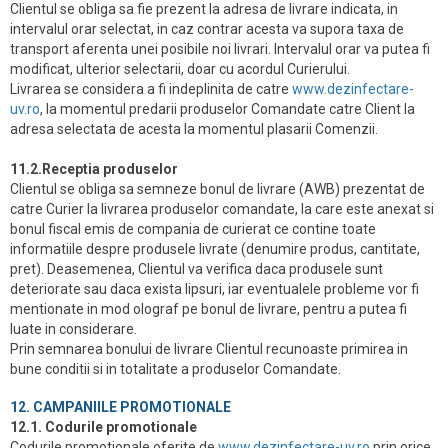
Clientul se obliga sa fie prezent la adresa de livrare indicata, in
intervalul orar selectat, in caz contrar acesta va supora taxa de
transport aferenta unei posibile noi livrari. Intervalul orar va putea fi
modificat, ulterior selectarii, doar cu acordul Curierului.
Livrarea se considera a fi indeplinita de catre
www.dezinfectare-
uv.ro
, la momentul predarii produselor Comandate catre Client la
adresa selectata de acesta la momentul plasarii Comenzii.
11.2.Receptia produselor
Clientul se obliga sa semneze bonul de livrare (AWB) prezentat de
catre Curier la livrarea produselor comandate, la care este anexat si
bonul fiscal emis de compania de curierat ce contine toate
informatiile despre produsele livrate (denumire produs, cantitate,
pret). Deasemenea, Clientul va verifica daca produsele sunt
deteriorate sau daca exista lipsuri, iar eventualele probleme vor fi
mentionate in mod olograf pe bonul de livrare, pentru a putea fi
luate in considerare.
Prin semnarea bonului de livrare Clientul recunoaste primirea in
bune conditii si in totalitate a produselor Comandate.
12. CAMPANIILE PROMOTIONALE
12.1. Codurile promotionale
Codurile promotionale oferite de
www.dezinfectare-uv.ro
prin orice