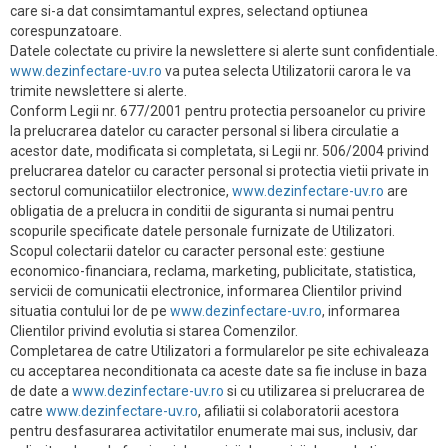
care si-a dat consimtamantul expres, selectand optiunea
corespunzatoare.
Datele colectate cu privire la newslettere si alerte sunt confidentiale.
www.dezinfectare-uv.ro
va putea selecta Utilizatorii carora le va
trimite newslettere si alerte.
Conform Legii nr. 677/2001 pentru protectia persoanelor cu privire
la prelucrarea datelor cu caracter personal si libera circulatie a
acestor date, modificata si completata, si Legii nr. 506/2004 privind
prelucrarea datelor cu caracter personal si protectia vietii private in
sectorul comunicatiilor electronice,
www.dezinfectare-uv.ro
are
obligatia de a prelucra in conditii de siguranta si numai pentru
scopurile specificate datele personale furnizate de Utilizatori.
Scopul colectarii datelor cu caracter personal este: gestiune
economico-financiara, reclama, marketing, publicitate, statistica,
servicii de comunicatii electronice, informarea Clientilor privind
situatia contului lor de pe
www.dezinfectare-uv.ro
, informarea
Clientilor privind evolutia si starea Comenzilor.
Completarea de catre Utilizatori a formularelor pe site echivaleaza
cu acceptarea neconditionata ca aceste date sa fie incluse in baza
de date a
www.dezinfectare-uv.ro
si cu utilizarea si prelucrarea de
catre
www.dezinfectare-uv.ro
, afiliatii si colaboratorii acestora
pentru desfasurarea activitatilor enumerate mai sus, inclusiv, dar