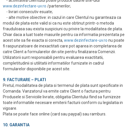
- activitatea Clientului poate produce daune site-ului
www.dezinfectare-uv.ro
/partenerilor;
- livrari consecutiv esuate;
- alte motive obiective: in cazul in care Clientul nu garanteaza ca
modul de plata este valid si ca nu este obtinut printr-o metoda
frauduloasa sau exista suspiciuni cu privire la modalitatea de plata.
Chiar daca a luat toate masurile pentru ca informatia prezentata pe
acest site sa fie exacta si corecta,
www.dezinfectare-uv.ro
nu poate
fi raspunzatoare de inexactitati care pot aparea in completarea de
catre Client a formularelor din site pentru finalizarea Comenzii.
Utilizatorii sunt responsabili pentru evaluarea exactitatii,
completitudinii si utilitatii informatiilor furnizate in cadrul
formularelor disponibile pe acest site.
9. FACTURARE – PLATI
Pretul, modalitatea de plata si termenul de plata sunt specificate in
Comanda. Vanzatorul va emite catre Client o factura pentru
Produsele si Serviciile livrate, obligatia Clientului fiind sa furnizeze
toate informatiile necesare emiterii facturii conform cu legislatia in
vigoare.
Plata se poate face online (card sau paypal) sau ramburs.
10. GARANTIA