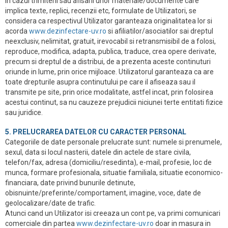
In cazul trimiterii sau afisarii unor materiale/documente care
implica texte, replici, recenzii etc, formulate de Utilizatori, se
considera ca respectivul Utilizator garanteaza originalitatea lor si
acorda
www.dezinfectare-uv.ro
si afiliatilor/asociatilor sai dreptul
neexclusiv, nelimitat, gratuit, irevocabil si retransmisibil de a folosi,
reproduce, modifica, adapta, publica, traduce, crea opere derivate,
precum si dreptul de a distribui, de a prezenta aceste continuturi
oriunde in lume, prin orice mijloace. Utilizatorul garanteaza ca are
toate drepturile asupra continutului pe care il afiseaza sau il
transmite pe site, prin orice modalitate, astfel incat, prin folosirea
acestui continut, sa nu cauzeze prejudicii niciunei terte entitati fizice
sau juridice.
5. PRELUCRAREA DATELOR CU CARACTER PERSONAL
Categoriile de date personale prelucrate sunt: numele si prenumele,
sexul, data si locul nasterii, datele din actele de stare civila,
telefon/fax, adresa (domiciliu/resedinta), e-mail, profesie, loc de
munca, formare profesionala, situatie familiala, situatie economico-
financiara, date privind bunurile detinute,
obisnuinte/preferinte/comportament, imagine, voce, date de
geolocalizare/date de trafic.
Atunci cand un Utilizator isi creeaza un cont pe, va primi comunicari
comerciale din partea
www.dezinfectare-uv.ro
doar in masura in