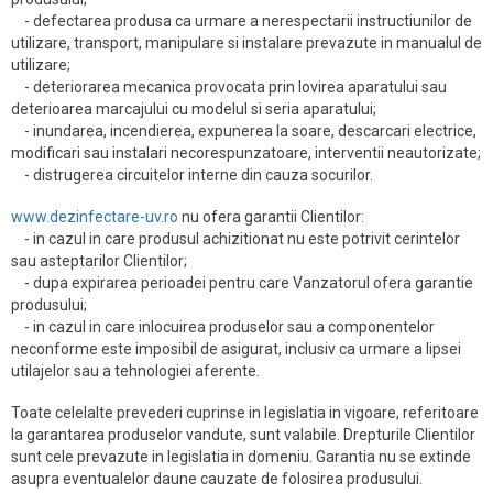
- defectarea produsa ca urmare a nerespectarii instructiunilor de
utilizare, transport, manipulare si instalare prevazute in manualul de
utilizare;
- deteriorarea mecanica provocata prin lovirea aparatului sau
deterioarea marcajului cu modelul si seria aparatului;
- inundarea, incendierea, expunerea la soare, descarcari electrice,
modificari sau instalari necorespunzatoare, interventii neautorizate;
- distrugerea circuitelor interne din cauza socurilor.
www.dezinfectare-uv.ro
nu ofera garantii Clientilor:
- in cazul in care produsul achizitionat nu este potrivit cerintelor
sau asteptarilor Clientilor;
- dupa expirarea perioadei pentru care Vanzatorul ofera garantie
produsului;
- in cazul in care inlocuirea produselor sau a componentelor
neconforme este imposibil de asigurat, inclusiv ca urmare a lipsei
utilajelor sau a tehnologiei aferente.
Toate celelalte prevederi cuprinse in legislatia in vigoare, referitoare
la garantarea produselor vandute, sunt valabile. Drepturile Clientilor
sunt cele prevazute in legislatia in domeniu. Garantia nu se extinde
asupra eventualelor daune cauzate de folosirea produsului.