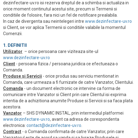
dezinfectare-uv.ro isi rezerva dreptul de a schimba si actualiza in
orice moment continutul acestui site, precum si Termenii si
conditiile de folosire, fara nici un fel de notificare prealabila.
In caz de divergenta sau neintelegeri intre
www.dezinfectare-uv.ro
si Client, se vor aplica Termenii si conditiile valabile la momentul
Comenzii.
1. DEFINITII
Utilizator
– orice persoana care viziteaza site-ul
www.dezinfectare-uv.ro
Client
- persoana fizica / persoana juridica ce efectueaza o
Comanda.
Produse si Servicii
- orice produs sau serviciu mentionat in
Comanda, care urmeaza a fi furnizate de catre Vanzator, Clientului.
Comanda
- un document electronic ce intervine ca forma de
comunicare intre Vanzator si Client prin care Clientul isi exprima
intentia de a achizitiona anumite Produse si Servicii si sa faca plata
acestora.
Vanzator
– SHS DYNAMIC INSTAL, prin intermediul platformei
www.dezinfectare-uv.ro
, avant ca adresa de corespondenta
electronica:
contact@dezinfectare-uv.ro
.
Contract
- o Comanda confirmata de catre Vanzator, prin care
Vanzatorul este de acord sa vanda si sa livreze Produsele si