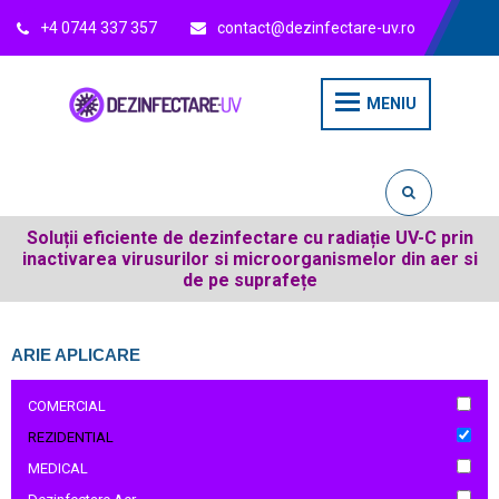
+4 0744 337 357
contact@dezinfectare-uv.ro
MENIU
Soluții eficiente de dezinfectare cu radiație UV-C prin
inactivarea virusurilor si microorganismelor din aer si
de pe suprafețe
ARIE APLICARE
Apply COMERCIAL filter
COMERCIAL
Apply COMERCIAL filter
Remove REZIDENTIAL filter
REZIDENTIAL
Apply MEDICAL filter
MEDICAL
Apply MEDICAL filter